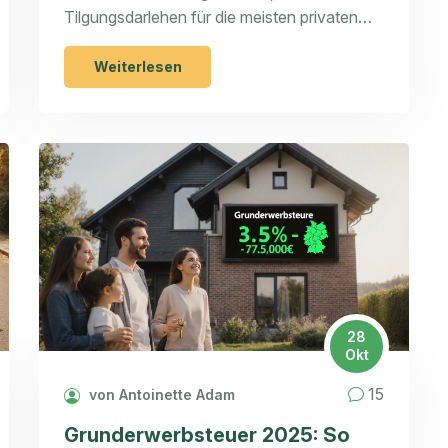
Tilgungsdarlehen für die meisten privaten
Bauherren die sicherere und günstigere Wahl
ist - und wann das endfällige Darlehen
Weiterlesen
wirklich sinnvoll sein kann.
28
Okt
15
von Antoinette Adam
Grunderwerbsteuer 2025: So