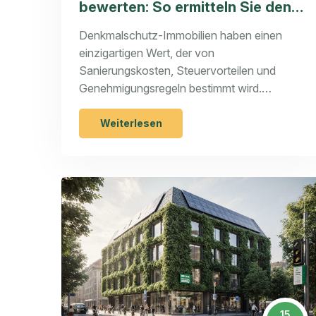
bewerten: So ermitteln Sie den
wahren Wert und vermeiden
Denkmalschutz-Immobilien haben einen
teure Fehler
einzigartigen Wert, der von
Sanierungskosten, Steuervorteilen und
Genehmigungsregeln bestimmt wird.
Erfahren Sie, wie Sie den wahren Wert
ermitteln und teure Fehler vermeiden.
Weiterlesen
15