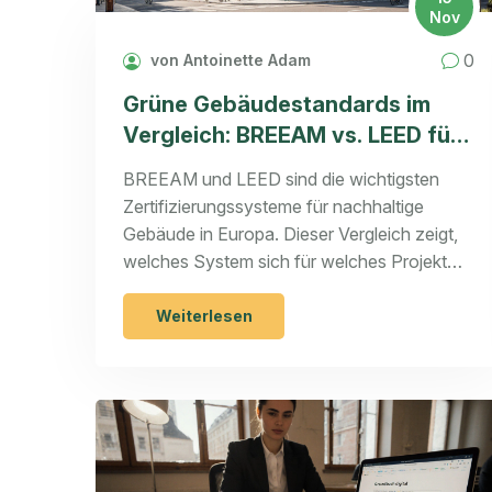
Nov
0
von Antoinette Adam
Grüne Gebäudestandards im
Vergleich: BREEAM vs. LEED für
Immobilien in Europa
BREEAM und LEED sind die wichtigsten
Zertifizierungssysteme für nachhaltige
Gebäude in Europa. Dieser Vergleich zeigt,
welches System sich für welches Projekt
eignet - und warum die Zukunft bei Level(s)
liegt.
Weiterlesen