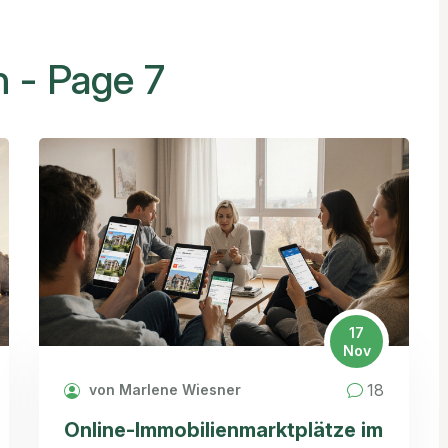
n - Page 7
17
Nov
18
von Marlene Wiesner
Online-Immobilienmarktplätze im