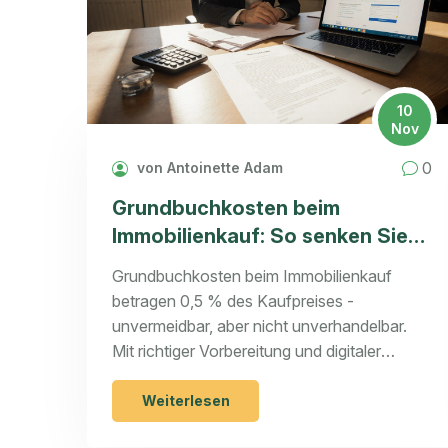
10
Nov
0
von Antoinette Adam
Grundbuchkosten beim
Immobilienkauf: So senken Sie
die Ausgaben
Grundbuchkosten beim Immobilienkauf
betragen 0,5 % des Kaufpreises -
unvermeidbar, aber nicht unverhandelbar.
Mit richtiger Vorbereitung und digitaler
Anmeldung lassen sich Zusatzkosten
vermeiden und bis zu 10 % sparen.
Weiterlesen