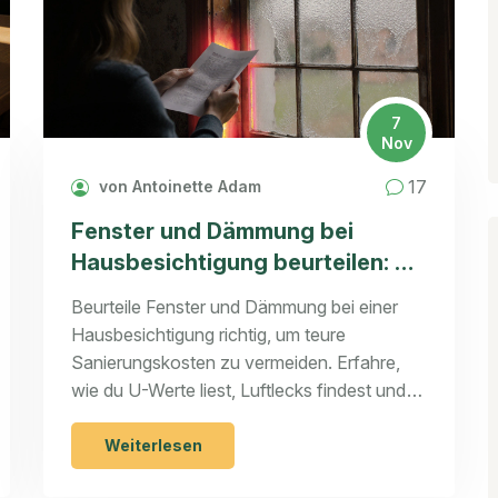
7
Nov
17
von Antoinette Adam
Fenster und Dämmung bei
Hausbesichtigung beurteilen: So
erkennen Sie teure Mängel vor
Beurteile Fenster und Dämmung bei einer
dem Kauf
Hausbesichtigung richtig, um teure
Sanierungskosten zu vermeiden. Erfahre,
wie du U-Werte liest, Luftlecks findest und
Schimmel erkennst - mit praktischen Tipps
für Käufer in Deutschland und Österreich.
Weiterlesen