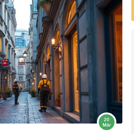
20
Mär