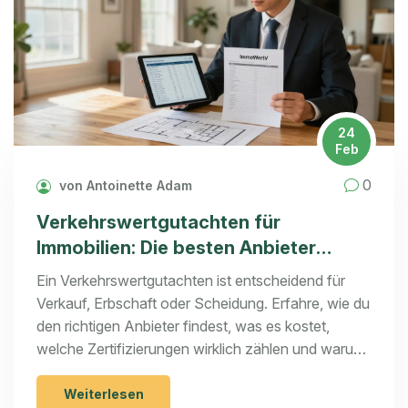
24
Feb
0
von Antoinette Adam
Verkehrswertgutachten für
Immobilien: Die besten Anbieter
vergleichen und richtig wählen
Ein Verkehrswertgutachten ist entscheidend für
Verkauf, Erbschaft oder Scheidung. Erfahre, wie du
den richtigen Anbieter findest, was es kostet,
welche Zertifizierungen wirklich zählen und warum
du jetzt handeln solltest.
Weiterlesen