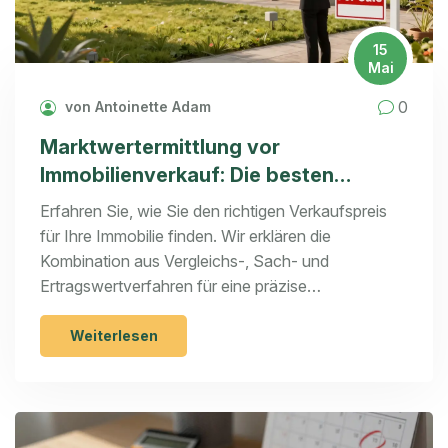
15
Mai
0
von Antoinette Adam
Marktwertermittlung vor
Immobilienverkauf: Die besten
Methoden und Tools kombiniert
Erfahren Sie, wie Sie den richtigen Verkaufspreis
für Ihre Immobilie finden. Wir erklären die
Kombination aus Vergleichs-, Sach- und
Ertragswertverfahren für eine präzise
Marktwertermittlung.
Weiterlesen