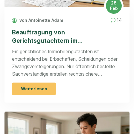
28
Feb
14
von Antoinette Adam
Beauftragung von
Gerichtsgutachtern im
Immobilienverfahren: Ablauf, Kosten
Ein gerichtliches Immobiliengutachten ist
und rechtliche Grundlagen
entscheidend bei Erbschaften, Scheidungen oder
Zwangsversteigerungen. Nur öffentlich bestellte
Sachverständige erstellen rechtssichere
Verkehrswertgutachten - mit klarem Ablauf,
spezifischen Bewertungsverfahren und hohen
Weiterlesen
Kosten. Erfahren Sie, wie der Prozess funktioniert
und warum er nicht gespart werden darf.