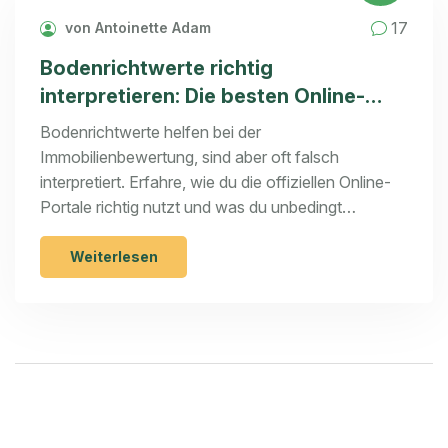
17
von Antoinette Adam
Bodenrichtwerte richtig
interpretieren: Die besten Online-
Portale für Immobilienkäufer
Bodenrichtwerte helfen bei der
Immobilienbewertung, sind aber oft falsch
interpretiert. Erfahre, wie du die offiziellen Online-
Portale richtig nutzt und was du unbedingt
beachten musst, bevor du kaufst.
Weiterlesen