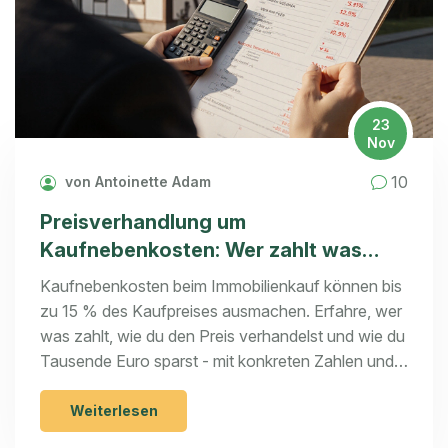
23
Nov
10
von Antoinette Adam
Preisverhandlung um
Kaufnebenkosten: Wer zahlt was
beim Immobilienkauf in Deutschland?
Kaufnebenkosten beim Immobilienkauf können bis
zu 15 % des Kaufpreises ausmachen. Erfahre, wer
was zahlt, wie du den Preis verhandelst und wie du
Tausende Euro sparst - mit konkreten Zahlen und
praktischen Tipps.
Weiterlesen