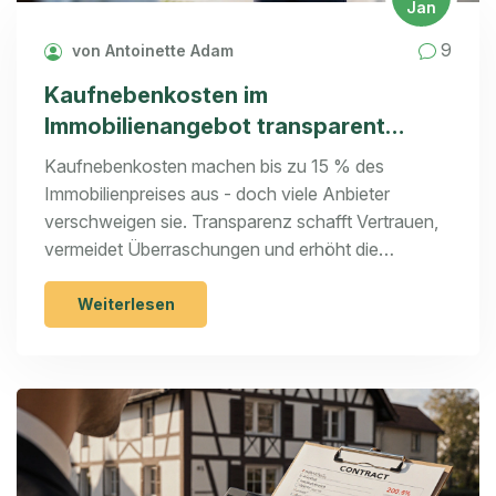
Jan
9
von Antoinette Adam
Kaufnebenkosten im
Immobilienangebot transparent
kommunizieren: So bauen Sie
Kaufnebenkosten machen bis zu 15 % des
Vertrauen auf
Immobilienpreises aus - doch viele Anbieter
verschweigen sie. Transparenz schafft Vertrauen,
vermeidet Überraschungen und erhöht die
Abschlussquote. Erfahren Sie, wie Sie
Nebenkosten richtig kommunizieren.
Weiterlesen