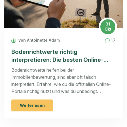
31
Okt
17
von Antoinette Adam
Bodenrichtwerte richtig
interpretieren: Die besten Online-
Portale für Immobilienkäufer
Bodenrichtwerte helfen bei der
Immobilienbewertung, sind aber oft falsch
interpretiert. Erfahre, wie du die offiziellen Online-
Portale richtig nutzt und was du unbedingt
beachten musst, bevor du kaufst.
Weiterlesen