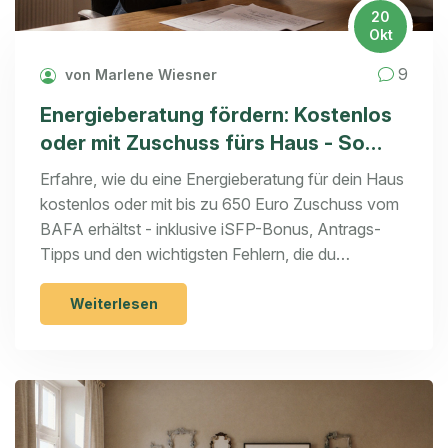
20
Okt
9
von Marlene Wiesner
Energieberatung fördern: Kostenlos
oder mit Zuschuss fürs Haus - So
funktioniert die BAFA-Förderung
Erfahre, wie du eine Energieberatung für dein Haus
2025
kostenlos oder mit bis zu 650 Euro Zuschuss vom
BAFA erhältst - inklusive iSFP-Bonus, Antrags-
Tipps und den wichtigsten Fehlern, die du
vermeiden musst.
Weiterlesen