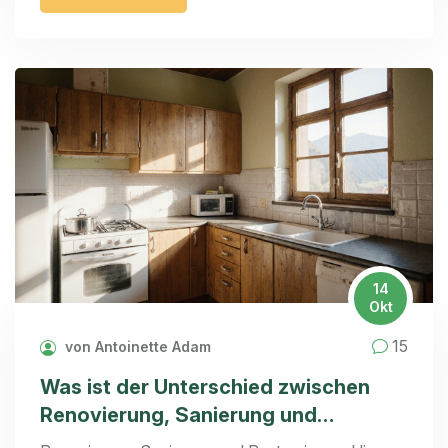
14
Okt
15
von Antoinette Adam
Was ist der Unterschied zwischen
Renovierung, Sanierung und
Restaurierung? - So wissen Sie, was