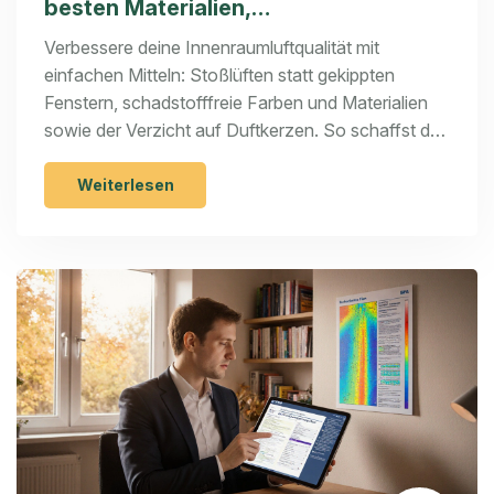
besten Materialien,
Lüftungsmethoden und Farben für
Verbessere deine Innenraumluftqualität mit
gesunde Wohnräume
einfachen Mitteln: Stoßlüften statt gekippten
Fenstern, schadstofffreie Farben und Materialien
sowie der Verzicht auf Duftkerzen. So schaffst du
ein gesünderes Zuhause - ohne teure Technik.
Weiterlesen