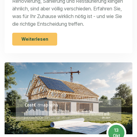
Renovierung, Sanierung und Restaurierung klingen
für Ihr Zuhause nötig ist
ähnlich, sind aber völlig verschieden. Erfahren Sie,
was für Ihr Zuhause wirklich nötig ist - und wie Sie
die richtige Entscheidung treffen.
Weiterlesen
13
Okt