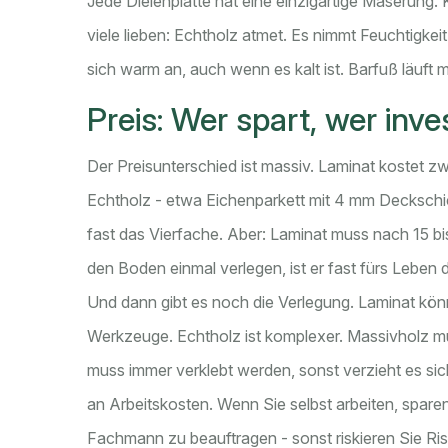
Jede Dielenplatte hat eine einzigartige Maserung.
viele lieben: Echtholz atmet. Es nimmt Feuchtigkeit 
sich warm an, auch wenn es kalt ist. Barfuß läuft
Preis: Wer spart, wer inve
Der Preisunterschied ist massiv. Laminat kostet 
Echtholz - etwa Eichenparkett mit 4 mm Deckschich
fast das Vierfache. Aber: Laminat muss nach 15 bi
den Boden einmal verlegen, ist er fast fürs Leben d
Und dann gibt es noch die Verlegung. Laminat könn
Werkzeuge. Echtholz ist komplexer. Massivholz m
muss immer verklebt werden, sonst verzieht es sic
an Arbeitskosten. Wenn Sie selbst arbeiten, sparen 
Fachmann zu beauftragen - sonst riskieren Sie Ri