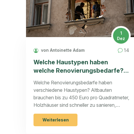
1
Dez
14
von Antoinette Adam
Welche Haustypen haben
welche Renovierungsbedarfe?
Der praktische Überblick für
Welche Renovierungsbedarfe haben
2025
verschiedene Haustypen? Altbauten
brauchen bis zu 450 Euro pro Quadratmeter,
Holzhäuser sind schneller zu sanieren,
Fertighäuser haben versteckte
Schwachstellen. Erfahre, was wirklich
Weiterlesen
wichtig ist - und wie du die Kosten