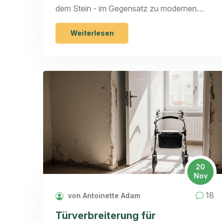
dem Stein - im Gegensatz zu modernen
Dispersionsfarben. Erfahren Sie, warum sie
heute wichtiger denn je sind.
Weiterlesen
20
Nov
18
von Antoinette Adam
Türverbreiterung für