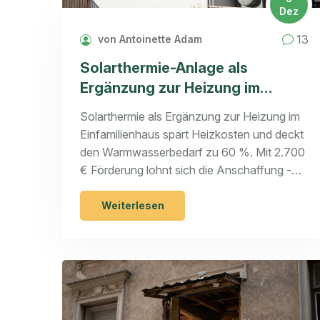
Dez
13
von Antoinette Adam
Solarthermie-Anlage als
Ergänzung zur Heizung im
Einfamilienhaus: Kosten, Nutzen
Solarthermie als Ergänzung zur Heizung im
und Praxis-Tipps
Einfamilienhaus spart Heizkosten und deckt
den Warmwasserbedarf zu 60 %. Mit 2.700
€ Förderung lohnt sich die Anschaffung -
hier erfahren Sie Kosten, Vorteile und
Praxis-Tipps.
Weiterlesen