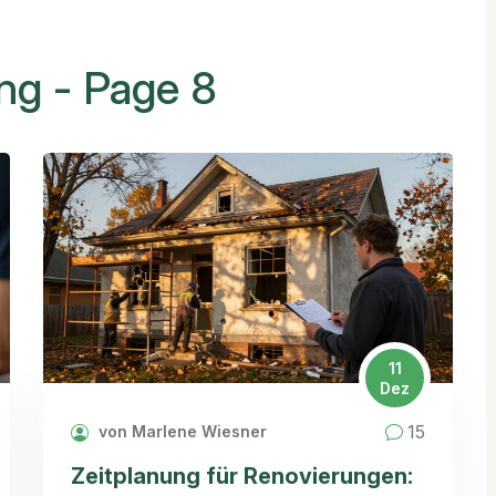
ng - Page 8
11
Dez
15
von Marlene Wiesner
Zeitplanung für Renovierungen: