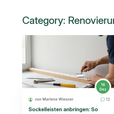
Category: Renovieru
16
Dez
12
von Marlene Wiesner
Sockelleisten anbringen: So