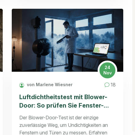
24
Nov
18
von Marlene Wiesner
Luftdichtheitstest mit Blower-
Door: So prüfen Sie Fenster-
und Türdichtungen richtig
Der Blower-Door-Test ist der einzige
zuverlässige Weg, um Undichtigkeiten an
Fenstern und Türen zu messen. Erfahren