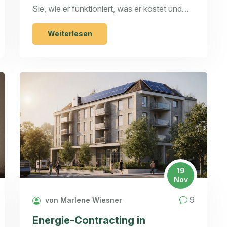
Sie, wie er funktioniert, was er kostet und
warum er für jeden modernen Hausbau
Pflicht ist.
Weiterlesen
19
Nov
9
von Marlene Wiesner
Energie-Contracting in