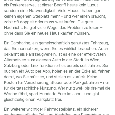
als
Parkereserve
, ist dieser Begriff heute kein Luxus,
sondern eine Notwendigkeit. Viele Häuser haben gar
keinen eigenen Stellplatz mehr – und wer einen braucht,
zahlt oft doppelt oder muss weit laufen.
Die gute
Nachricht: Es gibt viele Wege, das Problem zu lösen –
ohne dass Sie ein neues Haus kaufen müssen.
Ein
Carsharing
,
ein gemeinschaftlich genutztes Fahrzeug,
das Sie nur nutzen, wenn Sie es wirklich brauchen
. Auch
bekannt als
Fahrzeugverleih
, ist es eine der effektivsten
Alternativen zum eigenen Auto in der Stadt
. In Wien,
Salzburg oder Linz funktioniert es bereits seit Jahren: Sie
buchen ein Auto per App, holen es an der Ecke ab, fahren
damit, wo Sie müssen, und stellen es zurück. Keine
Kosten für Versicherung, Steuer oder Parkgebühren – nur
für die tatsächliche Nutzung. Wer nur zwei- bis dreimal die
Woche fährt, spart Hunderte Euro im Jahr – und gibt
gleichzeitig einen Parkplatz frei.
Ein weiterer wichtiger
Fahrradstellplatz
,
ein sicherer,
wettergeschützter Ort zum Abstellen von Fahrrädern, der