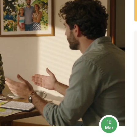
10
Mär