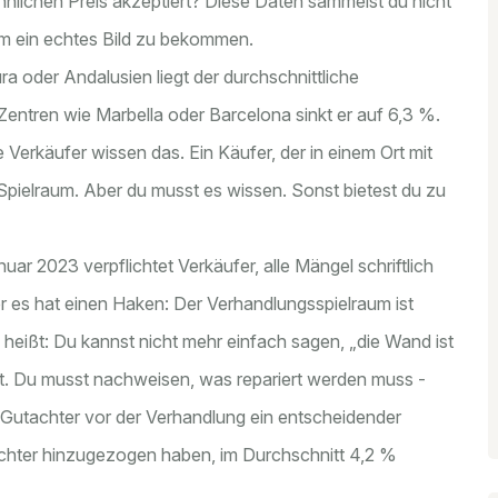
lichen Preis akzeptiert? Diese Daten sammelst du nicht
um ein echtes Bild zu bekommen.
ra oder Andalusien liegt der durchschnittliche
Zentren wie Marbella oder Barcelona sinkt er auf 6,3 %.
 Verkäufer wissen das. Ein Käufer, der in einem Ort mit
 Spielraum. Aber du musst es wissen. Sonst bietest du zu
nuar 2023 verpflichtet Verkäufer, alle Mängel schriftlich
er es hat einen Haken: Der Verhandlungsspielraum ist
heißt: Du kannst nicht mehr einfach sagen, „die Wand ist
kt. Du musst nachweisen, was repariert werden muss -
 Gutachter vor der Verhandlung ein entscheidender
tachter hinzugezogen haben, im Durchschnitt 4,2 %