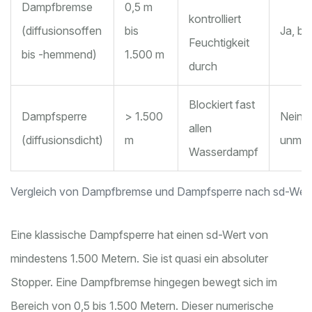
Dampfbremse
0,5 m
kontrolliert
(diffusionsoffen
bis
Ja, be
Feuchtigkeit
bis -hemmend)
1.500 m
durch
Blockiert fast
Dampfsperre
> 1.500
Nein, 
allen
(diffusionsdicht)
m
unmög
Wasserdampf
Vergleich von Dampfbremse und Dampfsperre nach sd-Wer
Eine klassische
Dampfsperre
hat einen sd-Wert von
mindestens 1.500 Metern. Sie ist quasi ein absoluter
Stopper. Eine
Dampfbremse
hingegen bewegt sich im
Bereich von 0,5 bis 1.500 Metern. Dieser numerische