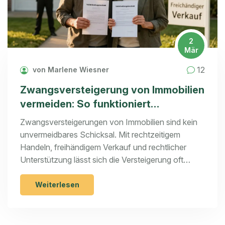
2
Mär
12
von Marlene Wiesner
Zwangsversteigerung von Immobilien
vermeiden: So funktioniert
Schuldenregulierung
Zwangsversteigerungen von Immobilien sind kein
unvermeidbares Schicksal. Mit rechtzeitigem
Handeln, freihändigem Verkauf und rechtlicher
Unterstützung lässt sich die Versteigerung oft
verhindern. Wichtige Instrumente wie § 30a ZVG
und kostenlose Beratungsangebote bieten echte
Weiterlesen
Chancen.