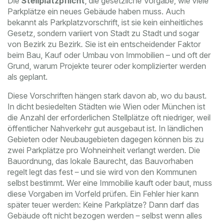
Die
Stellplatzpflicht
,
die gesetzliche Vorgabe, wie viele
Parkplätze ein neues Gebäude haben muss
. Auch
bekannt als
Parkplatzvorschrift
, ist sie kein einheitliches
Gesetz, sondern variiert von Stadt zu Stadt und sogar
von Bezirk zu Bezirk. Sie ist ein entscheidender Faktor
beim Bau, Kauf oder Umbau von Immobilien – und oft der
Grund, warum Projekte teurer oder komplizierter werden
als geplant.
Diese Vorschriften hängen stark davon ab, wo du baust.
In dicht besiedelten Städten wie Wien oder München ist
die Anzahl der erforderlichen Stellplätze oft niedriger, weil
öffentlicher Nahverkehr gut ausgebaut ist. In ländlichen
Gebieten oder Neubaugebieten dagegen können bis zu
zwei Parkplätze pro Wohneinheit verlangt werden. Die
Bauordnung
,
das lokale Baurecht, das Bauvorhaben
regelt
legt das fest – und sie wird von den Kommunen
selbst bestimmt. Wer eine Immobilie kauft oder baut, muss
diese Vorgaben im Vorfeld prüfen. Ein Fehler hier kann
später teuer werden: Keine Parkplätze? Dann darf das
Gebäude oft nicht bezogen werden – selbst wenn alles