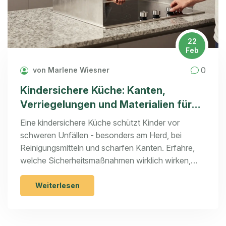
22
Feb
0
von Marlene Wiesner
Kindersichere Küche: Kanten,
Verriegelungen und Materialien für
sichere Küchen mit Kindern
Eine kindersichere Küche schützt Kinder vor
schweren Unfällen - besonders am Herd, bei
Reinigungsmitteln und scharfen Kanten. Erfahre,
welche Sicherheitsmaßnahmen wirklich wirken,
welche Materialien du wählen solltest und wie du
Schritt für Step eine sichere Küche umsetzt.
Weiterlesen