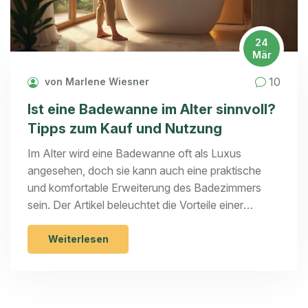
24
Mär
10
von Marlene Wiesner
Ist eine Badewanne im Alter sinnvoll?
Tipps zum Kauf und Nutzung
Im Alter wird eine Badewanne oft als Luxus
angesehen, doch sie kann auch eine praktische
und komfortable Erweiterung des Badezimmers
sein. Der Artikel beleuchtet die Vorteile einer
Badewanne im Alter und gibt Tipps zum Kauf.
Zudem wird auf Sicherheitsaspekte eingegangen,
Weiterlesen
um einen barrierefreien Zugang zu ermöglichen.
Auch moderne Funktionen, die das Badeerlebnis
verbessern können, werden diskutiert. Schließlich