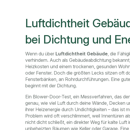
Luftdichtheit Gebäud
bei Dichtung und Ene
Wenn du über
Luftdichtheit Gebäude
,
die Fähig
verhindern
. Auch als
Gebäudeabdichtung
bekannt, 
Heizkosten und einem trockenen, gesunden Wohn
oder Fenster. Doch die größten Lecks sitzen oft dor
Fensterbänken, an Rohrdurchführungen. Eine gute 
beginnt mit der Dichtung.
Ein
Blower-Door-Test
,
ein Messverfahren, das den
genau, wie viel Luft durch deine Wände, Decken un
ihrer Heizenergie durch Undichtigkeiten – das ist
Problem wird oft verschlimmert, weil Innentüren al
nicht dicht schließt, ein direkter Weg für kalte Lu
unbeheizten Räumen wie Keller oder Garage. Eine Tü