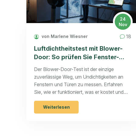
24
Nov
18
von Marlene Wiesner
Luftdichtheitstest mit Blower-
Door: So prüfen Sie Fenster-
und Türdichtungen richtig
Der Blower-Door-Test ist der einzige
zuverlässige Weg, um Undichtigkeiten an
Fenstern und Türen zu messen. Erfahren
Sie, wie er funktioniert, was er kostet und
warum er für jeden modernen Hausbau
Pflicht ist.
Weiterlesen