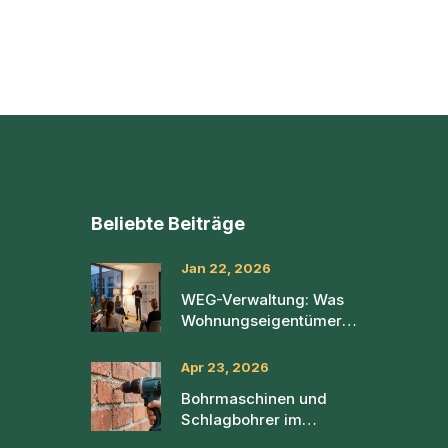
Beliebte Beiträge
Jan 22, 2026
WEG-Verwaltung: Was
Wohnungseigentümer
wissen müssen - Rechte,
Pflichten und aktuelle
Apr 23, 2026
Regeln 2026
Bohrmaschinen und
Schlagbohrer im
Mauerwerk: Der