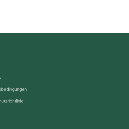
s
sbedingungen
utzrichtlinie