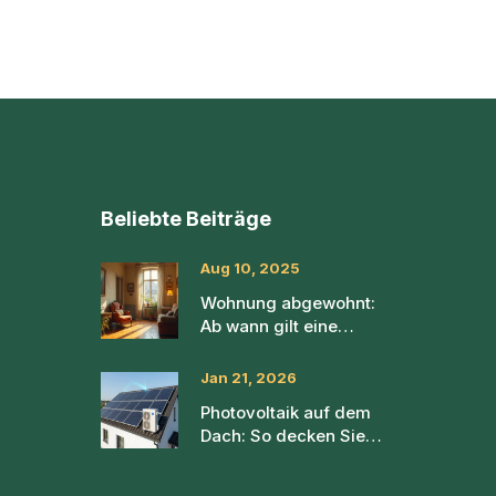
Beliebte Beiträge
Aug 10, 2025
Wohnung abgewohnt:
Ab wann gilt eine
Mietwohnung als
abgewohnt?—Kriterien &
Jan 21, 2026
Praxistipps
Photovoltaik auf dem
Dach: So decken Sie
Wärmepumpe und
Haushalt mit Solarstrom