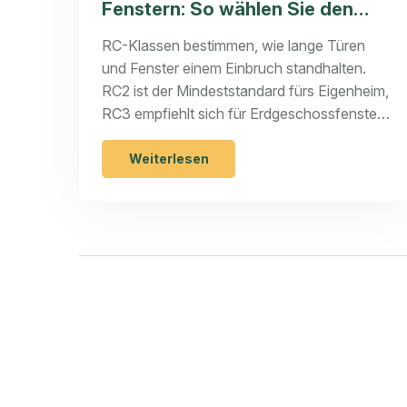
Fenstern: So wählen Sie den
richtigen Einbruchschutz
RC-Klassen bestimmen, wie lange Türen
und Fenster einem Einbruch standhalten.
RC2 ist der Mindeststandard fürs Eigenheim,
RC3 empfiehlt sich für Erdgeschossfenster.
Erfahren Sie, welche Klasse wirklich schützt
und wie Sie richtig umrüsten.
Weiterlesen