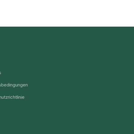
s
sbedingungen
utzrichtlinie