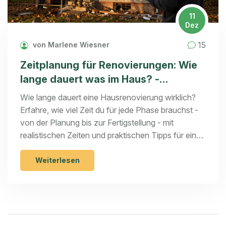
11
Dez
15
von Marlene Wiesner
Zeitplanung für Renovierungen: Wie
lange dauert was im Haus? -
Praxisnahe Dauern für jede Phase
Wie lange dauert eine Hausrenovierung wirklich?
Erfahre, wie viel Zeit du für jede Phase brauchst -
von der Planung bis zur Fertigstellung - mit
realistischen Zeiten und praktischen Tipps für eine
erfolgreiche Sanierung.
Weiterlesen