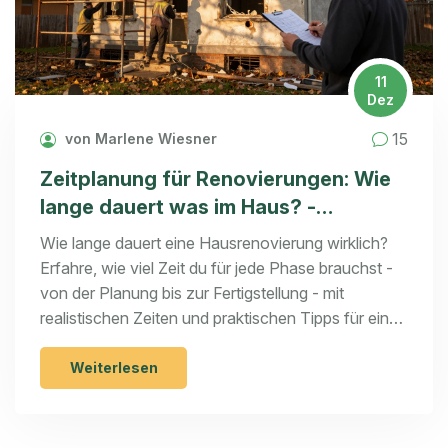
11
Dez
15
von Marlene Wiesner
Zeitplanung für Renovierungen: Wie
lange dauert was im Haus? -
Praxisnahe Dauern für jede Phase
Wie lange dauert eine Hausrenovierung wirklich?
Erfahre, wie viel Zeit du für jede Phase brauchst -
von der Planung bis zur Fertigstellung - mit
realistischen Zeiten und praktischen Tipps für eine
erfolgreiche Sanierung.
Weiterlesen