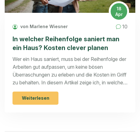
18
Apr
10
von Marlene Wiesner
In welcher Reihenfolge saniert man
ein Haus? Kosten clever planen
Wer ein Haus saniert, muss bei der Reihenfolge der
Arbeiten gut aufpassen, um keine bösen
Überraschungen zu erleben und die Kosten im Griff
zu behalten. In diesem Artikel zeige ich, in welcher
Reihenfolge die Sanierung sinnvoll ist und wie man
Kostenfallen vermeidet. Egal ob Dach, Fenster
Weiterlesen
oder Heizung – jedes Detail zählt und zahlt sich
später aus. Ich gebe praktische Tipps, die sich in
der Realität bewährt haben und verrate, wie man
mit einem klaren Plan viel Stress spart. So läuft die
Hausrenovierung deutlich entspannter und