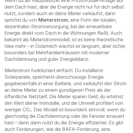
Wenn du als Hausbesitzer eine Photovoltaik-Anlage auf
dem Dach hast, aber die Energie nicht nur für dich selbst
nutzt, sondern auch an deine Mieter verkaufst, dann
sprichst du von
Mieterstrom
,
eine Form der lokalen,
dezentralen Stromversorgung, bei der erneuerbare
Energie direkt vom Dach in die Wohnungen fließt
. Auch
bekannt als
Mieterstrommodell
, ist es keine theoretische
Idee mehr – in Österreich wächst es langsam, aber sicher,
besonders bei Mehrfamilienhäusern mit moderner
Dachdämmung und guter Energiebilanz.
Mieterstrom funktioniert einfach: Du installierst
Solarpanele, speicherst überschüssige Energie
gegebenenfalls in einer Batterie, und verkaufst den Strom
an deine Mieter zu einem günstigeren Preis als der
öffentliche Netztarif. Die Mieter sparen Geld, du erhöhst
den Wert deiner Immobilie, und die Umwelt profitiert von
weniger CO₂. Das Modell ist besonders sinnvoll, wenn du
gleichzeitig die Dachdämmung oder die Fenster erneuert
hast – denn dann nutzt du die Energie effizienter. Es gibt
auch Förderungen, wie die
BAFA-Förderung
,
eine