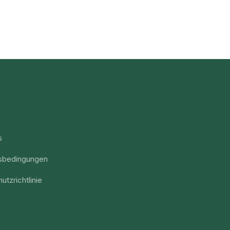
s
sbedingungen
utzrichtlinie