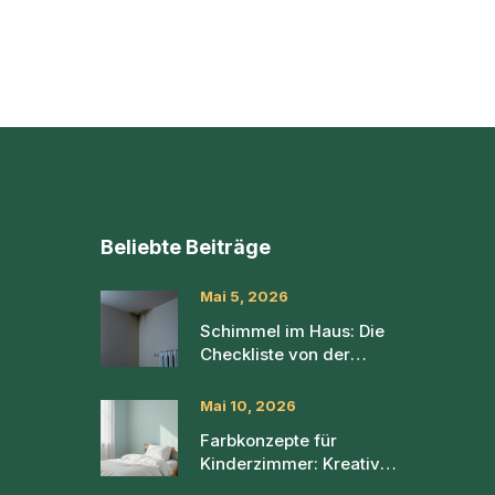
Beliebte Beiträge
Mai 5, 2026
Schimmel im Haus: Die
Checkliste von der
Diagnose bis zur
Sanierung
Mai 10, 2026
Farbkonzepte für
Kinderzimmer: Kreativ
und beruhigend