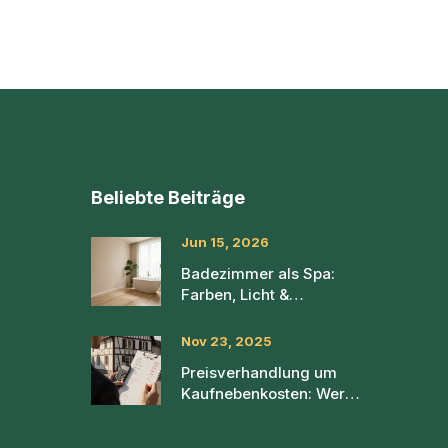
Beliebte Beiträge
Jun 15, 2026
Badezimmer als Spa:
Farben, Licht &
Materialien für Wellness
zu Hause
Nov 23, 2025
Preisverhandlung um
Kaufnebenkosten: Wer
zahlt was beim
Immobilienkauf in