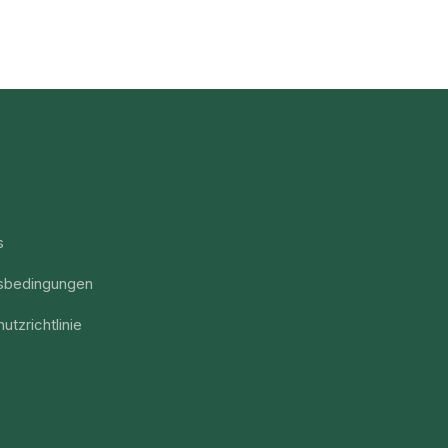
s
sbedingungen
utzrichtlinie