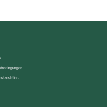
s
sbedingungen
utzrichtlinie