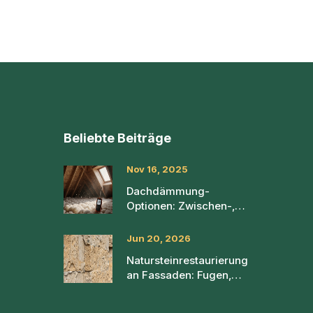
Beliebte Beiträge
Nov 16, 2025
Dachdämmung-
Optionen: Zwischen-,
Aufsparren- und
Untersparrendämmung
Jun 20, 2026
im Vergleich
Natursteinrestaurierung
an Fassaden: Fugen,
Risse und
Konsolidierung richtig