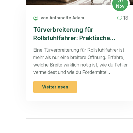
20
Nov
18
von Antoinette Adam
Türverbreiterung für
Rollstuhlfahrer: Praktische
Planung und Ausführung nach
Eine Türverbreiterung für Rollstuhlfahrer ist
DIN 18040
mehr als nur eine breitere Öffnung. Erfahre,
welche Breite wirklich nötig ist, wie du Fehler
vermeidest und wie du Fördermittel
bekommst - nach DIN 18040 und mit
Praxisbeispielen.
Weiterlesen