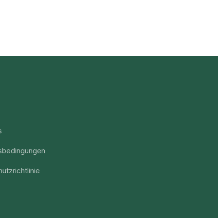
s
sbedingungen
utzrichtlinie