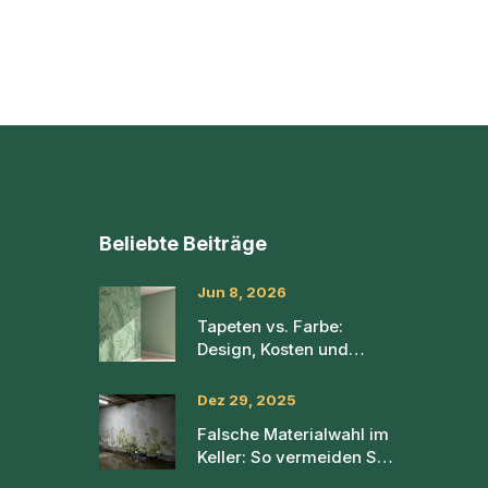
Beliebte Beiträge
Jun 8, 2026
Tapeten vs. Farbe:
Design, Kosten und
Haltbarkeit im direkten
Vergleich
Dez 29, 2025
Falsche Materialwahl im
Keller: So vermeiden Sie
Feuchtigkeitsschäden