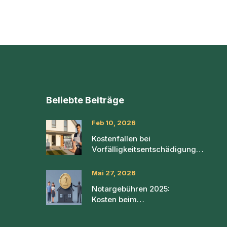
Beliebte Beiträge
Feb 10, 2026
Kostenfallen bei
Vorfälligkeitsentschädigungen
bei Immobilienkrediten
vermeiden
Mai 27, 2026
Notargebühren 2025:
Kosten beim
Immobilienkauf
berechnen & sparen