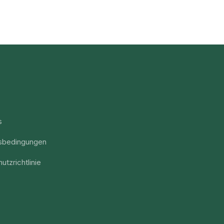
s
sbedingungen
utzrichtlinie